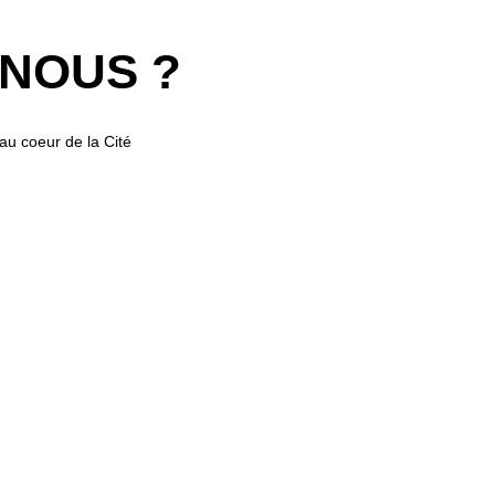
NOUS
?
 au coeur de la Cité
calier et retrouvez tous
, charcutier, spécialités à
ster avec notre sélection
us pour les Toulousains
HALLES TOULOUSE