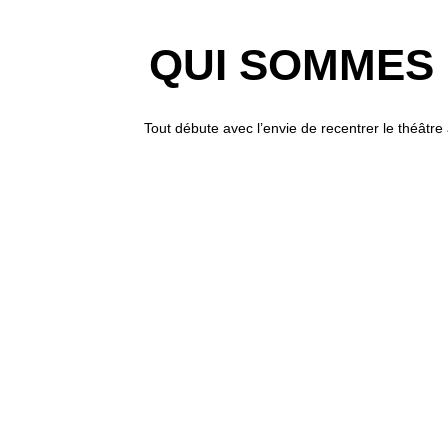
QUI SOMMES
Tout débute avec l’envie de recentrer le théâtre
Toulousaine et d’y créer un marché !
Dès votre entrée dans le théâtre, descendez l’es
les corners dédiés à l’apéro gourmand : fromager
la truffe, food épicée, sushis et tout cela à dégu
de vins, cocktails et spiritueux.
Les Halles Toulouse, un nouveau rendez-vo
en quête de nouveautés…
LES HALLES DE LA CITÉ - LES 